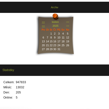
Archiv
<<
leden
>>
<<
2025
>>
Po
Út
St
Čt
Pá
So
Ne
1
2
3
4
5
6
7
8
9
10
11
12
13
14
15
16
17
18
19
20
21
22
23
24
25
26
27
28
29
30
31
Statistiky
Celkem:
947833
Měsíc:
13032
Den:
205
Online:
5