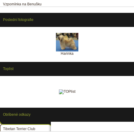
Vzpomínka na Benušku
Poslední fotografie
Harinka
Toplist
Oblíbené odkazy
Tibetan Terrier Club