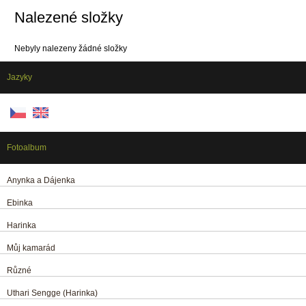
Nalezené složky
Nebyly nalezeny žádné složky
Jazyky
Fotoalbum
Anynka a Dájenka
Ebinka
Harinka
Můj kamarád
Různé
Uthari Sengge (Harinka)