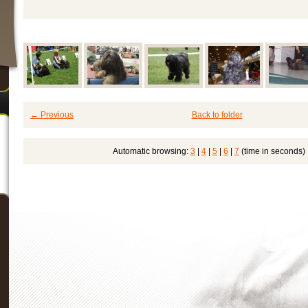
← Previous
Back to folder
Automatic browsing:
3
|
4
|
5
|
6
|
7
(time in seconds)