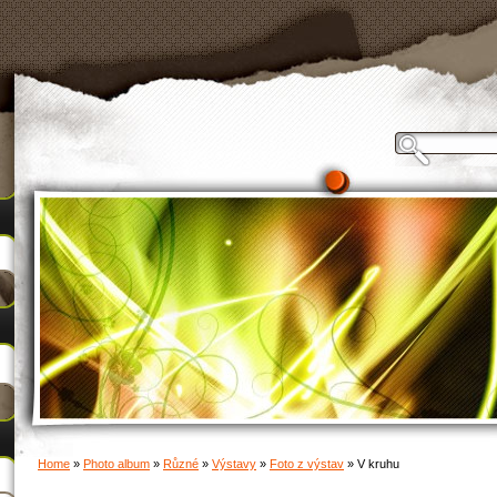
Home
»
Photo album
»
Různé
»
Výstavy
»
Foto z výstav
»
V kruhu