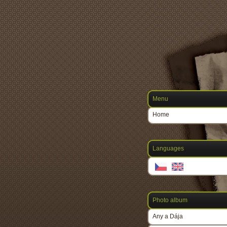
Menu
Home
Languages
Photo album
Any a Dája