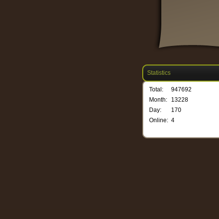
Statistics
Total:
947692
Month:
13228
Day:
170
Online:
4