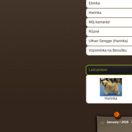
Ebinka
Harinka
Můj kamarád
Různé
Uthari Sengge (Harinka)
Vzpomínka na Benušku
Last picture
Harinka
<<
January / 2026