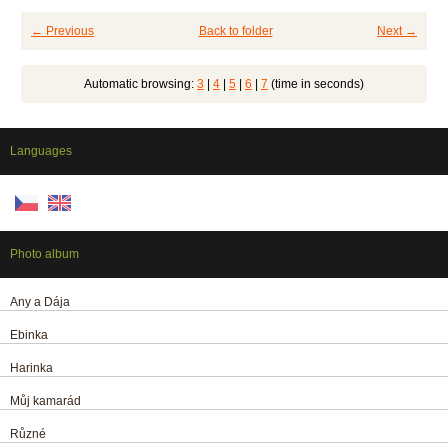
← Previous
Back to folder
Next →
Automatic browsing:
3
|
4
|
5
|
6
|
7
(time in seconds)
Languages
Photo album
Any a Dája
Ebinka
Harinka
Můj kamarád
Různé