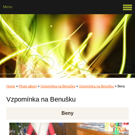
Menu
Home
»
Photo album
»
Vzpomínka na Benušku
»
Vzpomínka na Benušku
»
Beny
Vzpomínka na Benušku
Beny