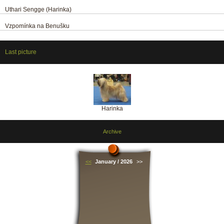
Uthari Sengge (Harinka)
Vzpomínka na Benušku
Last picture
Harinka
Archive
<<
January / 2026
>>