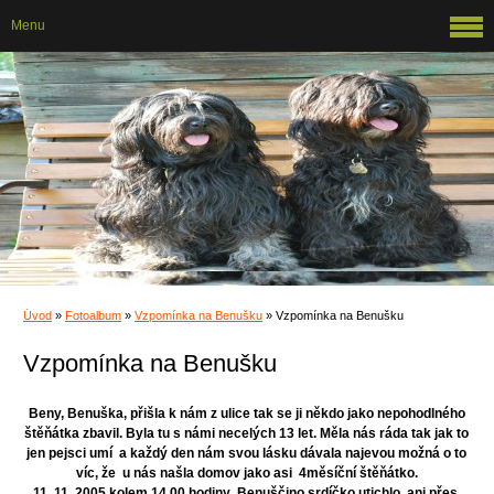
Menu
Úvod
»
Fotoalbum
»
Vzpomínka na Benušku
»
Vzpomínka na Benušku
Vzpomínka na Benušku
Beny, Benuška, přišla k nám z ulice tak se ji někdo jako nepohodlného
štěňátka zbavil. Byla tu s námi necelých 13 let. Měla nás ráda tak jak to
jen pejsci umí a každý den nám svou lásku dávala najevou možná o to
víc, že u nás našla domov jako asi 4měsíční štěňátko.
11. 11. 2005 kolem 14.00 hodiny Benuščino srdíčko utichlo, ani přes