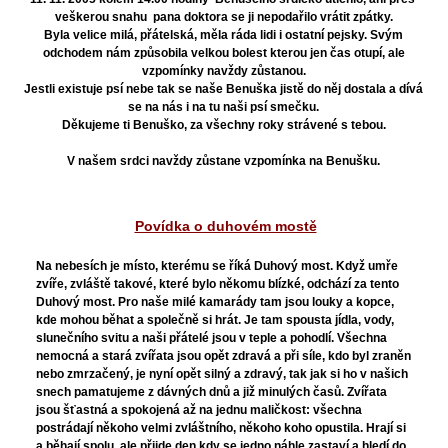
veškerou snahu pana doktora se ji nepodařilo vrátit zpátky.
Byla velice milá, přátelská, měla ráda lidi i ostatní pejsky. Svým
odchodem nám způsobila velkou bolest kterou jen čas otupí, ale
vzpomínky navždy zůstanou.
Jestli existuje psí nebe tak se naše Benuška jistě do něj dostala a dívá
se na nás i na tu naši psí smečku.
Děkujeme ti Benuško, za všechny roky strávené s tebou.
V našem srdci navždy zůstane vzpomínka na Benušku.
Povídka o duhovém mostě
Na nebesích je místo, kterému se říká Duhový most. Když umře
zvíře, zvláště takové, které bylo někomu blízké, odchází za tento
Duhový most. Pro naše milé kamarády tam jsou louky a kopce,
kde mohou běhat a společně si hrát. Je tam spousta jídla, vody,
slunečního svitu a naši přátelé jsou v teple a pohodlí. Všechna
nemocná a stará zvířata jsou opět zdravá a při síle, kdo byl zraněn
nebo zmrzačený, je nyní opět silný a zdravý, tak jak si ho v našich
snech pamatujeme z dávných dnů a již minulých časů. Zvířata
jsou šťastná a spokojená až na jednu maličkost: všechna
postrádají někoho velmi zvláštního, někoho koho opustila. Hrají si
a běhají spolu, ale přijde den kdy se jedno náhle zastaví a hledí do