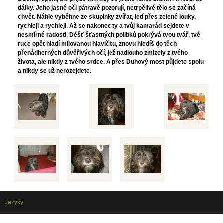
dálky. Jeho jasné oči pátravě pozorují, netrpělivé tělo se začíná
chvět. Náhle vyběhne ze skupinky zvířat, letí přes zelené louky,
rychleji a rychleji. Až se nakonec ty a tvůj kamarád sejdete v
nesmírné radosti. Déšť šťastných polibků pokrývá tvou tvář, tvé
ruce opět hladí milovanou hlavičku, znovu hledíš do těch
přenádherných důvěřivých očí, jež nadlouho zmizely z tvého
života, ale nikdy z tvého srdce. A přes Duhový most půjdete spolu
a nikdy se už nerozejdete.
Jazyky