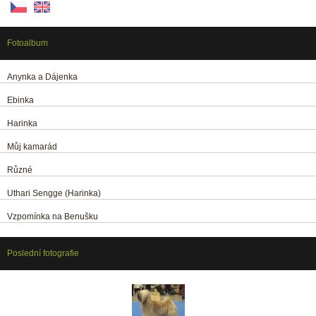
Fotoalbum
Anynka a Dájenka
Ebinka
Harinka
Můj kamarád
Různé
Uthari Sengge (Harinka)
Vzpomínka na Benušku
Poslední fotografie