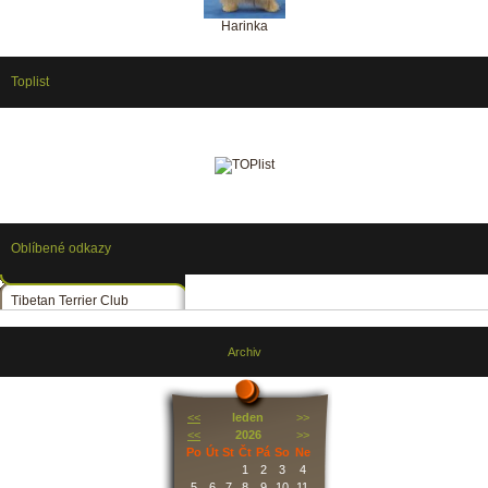
Harinka
Toplist
Oblíbené odkazy
Tibetan Terrier Club
Archiv
<<
leden
>>
<<
2026
>>
Po
Út
St
Čt
Pá
So
Ne
1
2
3
4
5
6
7
8
9
10
11