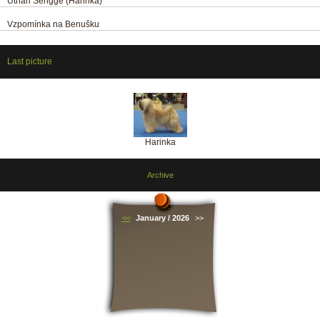
Uthari Sengge (Harinka)
Vzpomínka na Benušku
Last picture
Harinka
Archive
<<
January / 2026
>>