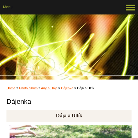
Menu
Home
»
Photo album
»
Any a Dája
»
Dájenka
»
Dája a Ulfík
Dájenka
Dája a Ulfík