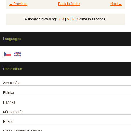
← Previous
Back to folder
Next →
Automatic browsing:
3
|
4
|
5
|
6
|
7
(time in seconds)
Languages
Photo album
Any a Dája
Ebinka
Harinka
Můj kamarád
Různé