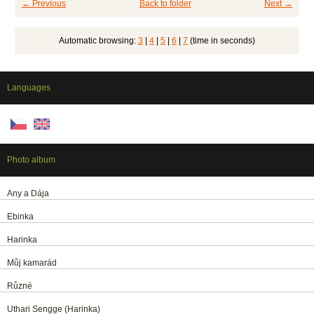
← Previous
Back to folder
Next →
Automatic browsing:
3
|
4
|
5
|
6
|
7
(time in seconds)
Languages
Photo album
Any a Dája
Ebinka
Harinka
Můj kamarád
Různé
Uthari Sengge (Harinka)