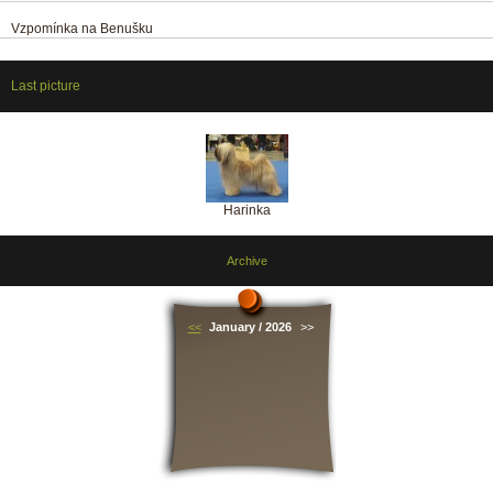
Vzpomínka na Benušku
Last picture
Harinka
Archive
<<
January / 2026
>>