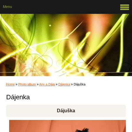
Menu
Home
»
Photo album
»
Any a Dája
»
Dájenka
»
Dájuška
Dájenka
Dájuška