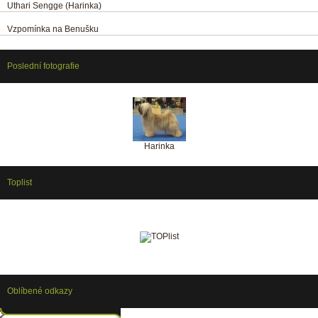
Uthari Sengge (Harinka)
Vzpomínka na Benušku
Poslední fotografie
Harinka
Toplist
Oblíbené odkazy