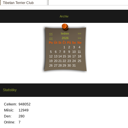
Tibetan Terrier Club
Archiv
<<
leden
>>
<<
2026
>>
Po
Út
St
Čt
Pá
So
Ne
1
2
3
4
5
6
7
8
9
10
11
12
13
14
15
16
17
18
19
20
21
22
23
24
25
26
27
28
29
30
31
Statistiky
Celkem:
948052
Měsíc:
12949
Den:
280
Online:
7