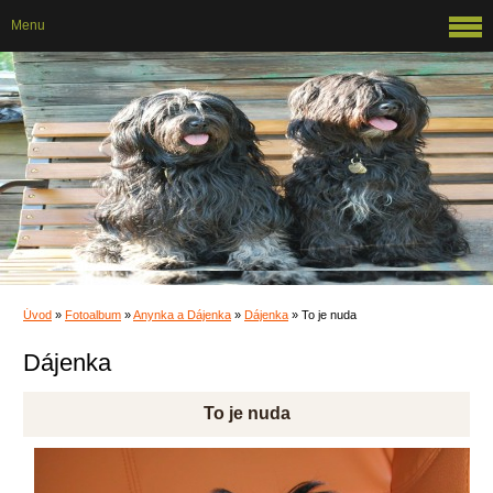
Menu
Úvod
»
Fotoalbum
»
Anynka a Dájenka
»
Dájenka
»
To je nuda
Dájenka
To je nuda