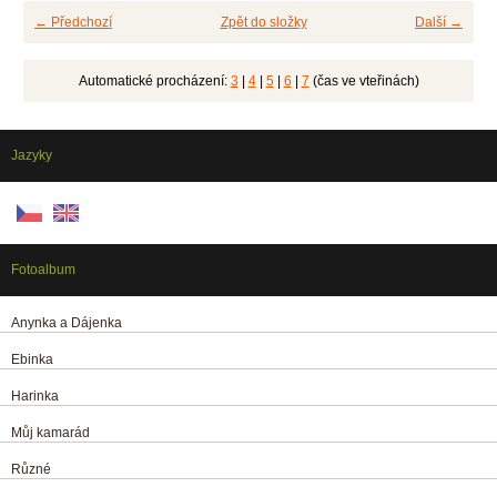
← Předchozí
Zpět do složky
Další →
Automatické procházení:
3
|
4
|
5
|
6
|
7
(čas ve vteřinách)
Jazyky
Fotoalbum
Anynka a Dájenka
Ebinka
Harinka
Můj kamarád
Různé