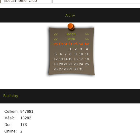
Tibetan Terrier Club
Archiv
<<
leden
>>
<<
2026
>>
Po
Út
St
Čt
Pá
So
Ne
1
2
3
4
5
6
7
8
9
10
11
12
13
14
15
16
17
18
19
20
21
22
23
24
25
26
27
28
29
30
31
Statistiky
Celkem:
947681
Měsíc:
13282
Den:
173
Online:
2