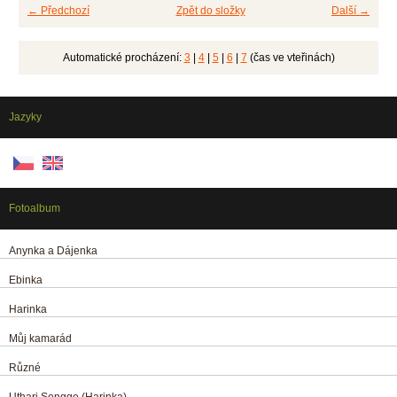
← Předchozí
Zpět do složky
Další →
Automatické procházení:
3
|
4
|
5
|
6
|
7
(čas ve vteřinách)
Jazyky
Fotoalbum
Anynka a Dájenka
Ebinka
Harinka
Můj kamarád
Různé
Uthari Sengge (Harinka)