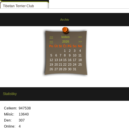
Tibetan Terrier Club
Archiv
<<
leden
>>
<<
2026
>>
Po
Út
St
Čt
Pá
So
Ne
1
2
3
4
5
6
7
8
9
10
11
12
13
14
15
16
17
18
19
20
21
22
23
24
25
26
27
28
29
30
31
Statistiky
Celkem:
947538
Měsíc:
13640
Den:
307
Online:
4