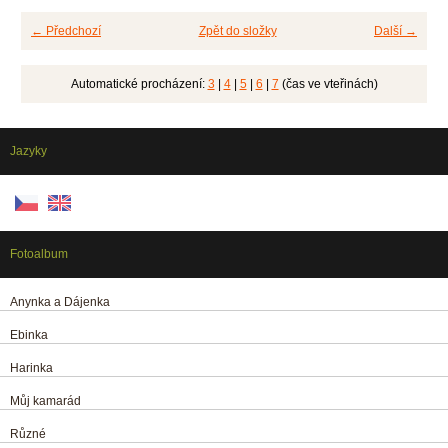
← Předchozí
Zpět do složky
Další →
Automatické procházení:
3
|
4
|
5
|
6
|
7
(čas ve vteřinách)
Jazyky
Fotoalbum
Anynka a Dájenka
Ebinka
Harinka
Můj kamarád
Různé