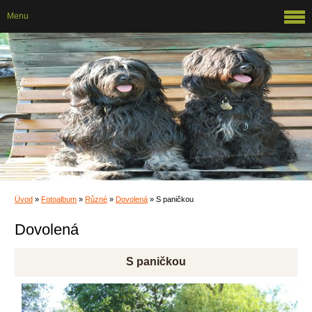
Menu
Úvod
»
Fotoalbum
»
Různé
»
Dovolená
»
S paničkou
Dovolená
S paničkou