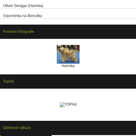
Uthari Sengge (Harinka)
Vzpomínka na Benušku
Poslední fotografie
Harinka
Toplist
Oblíbené odkazy