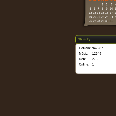
Po
Út
St
Čt
Pá
So
N
1
2
3
5
6
7
8
9
10
1
12
13
14
15
16
17
1
19
20
21
22
23
24
2
26
27
28
29
30
31
Statistiky
Celkem:
947987
Měsíc:
12949
Den:
273
Online:
1