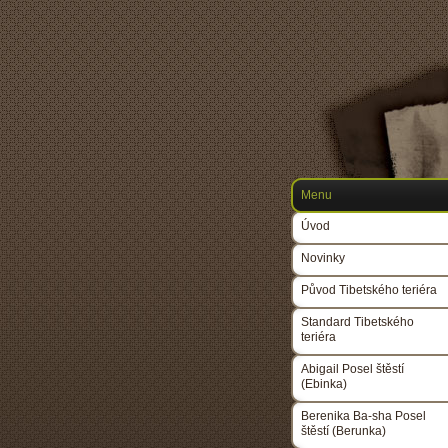
Menu
Úvod
Novinky
Původ Tibetského teriéra
Standard Tibetského
teriéra
Abigail Posel štěstí
(Ebinka)
Berenika Ba-sha Posel
štěstí (Berunka)