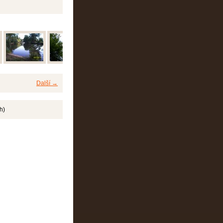
Další →
h)