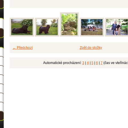
← Předchozí
Zpět do složky
Automatické procházení:
3
|
4
|
5
|
6
|
7
(čas ve vteřinác