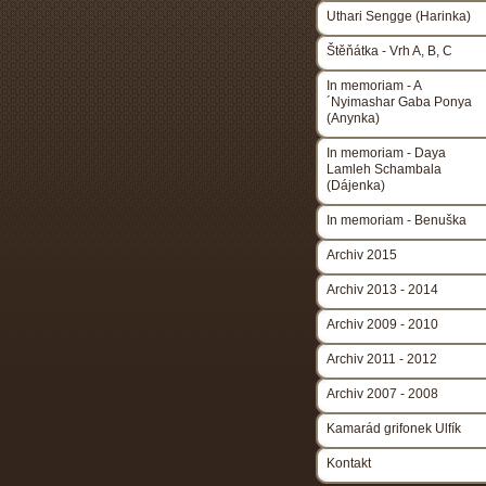
Uthari Sengge (Harinka)
Štěňátka - Vrh A, B, C
In memoriam - A
´Nyimashar Gaba Ponya
(Anynka)
In memoriam - Daya
Lamleh Schambala
(Dájenka)
In memoriam - Benuška
Archiv 2015
Archiv 2013 - 2014
Archiv 2009 - 2010
Archiv 2011 - 2012
Archiv 2007 - 2008
Kamarád grifonek Ulfík
Kontakt