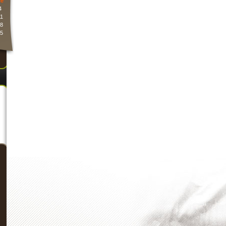
e
4
1
8
5