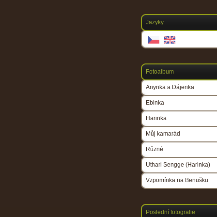
Jazyky
Fotoalbum
Anynka a Dájenka
Ebinka
Harinka
Můj kamarád
Různé
Uthari Sengge (Harinka)
Vzpomínka na Benušku
Poslední fotografie