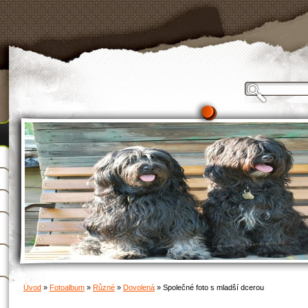
Úvod
»
Fotoalbum
»
Různé
»
Dovolená
»
Společné foto s mladší dcerou