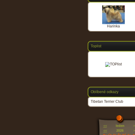
Harinka
Toplist
Oblíbené odkazy
Tibetan Terrier Club
<<
leden
>
<<
2026
>