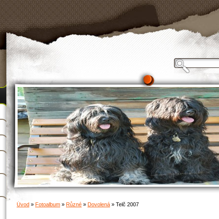
Úvod
»
Fotoalbum
»
Různé
»
Dovolená
»
Telč 2007