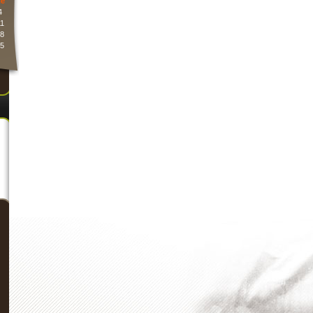
e
4
1
8
5