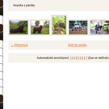
Anynka s páníky
← Předchozí
Zpět do složky
Automatické procházení:
3
|
4
|
5
|
6
|
7
(čas ve vteřinác