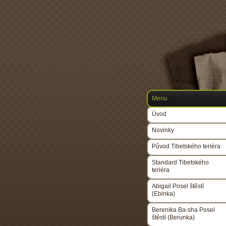
Menu
Úvod
Novinky
Původ Tibetského teriéra
Standard Tibetského
teriéra
Abigail Posel štěstí
(Ebinka)
Berenika Ba-sha Posel
štěstí (Berunka)