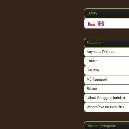
Jazyky
Fotoalbum
Anynka a Dájenka
Ebinka
Harinka
Můj kamarád
Různé
Uthari Sengge (Harinka)
Vzpomínka na Benušku
Poslední fotografie