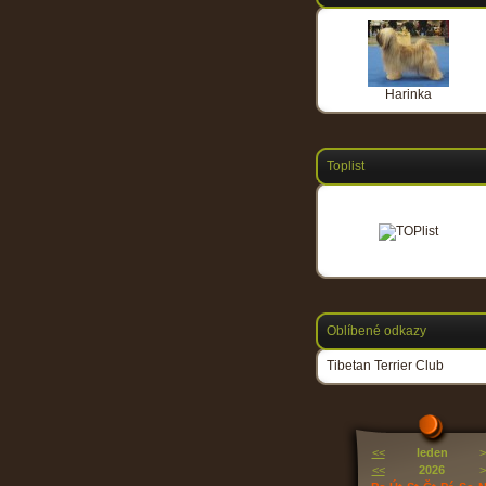
Harinka
Toplist
Oblíbené odkazy
Tibetan Terrier Club
<<
leden
>
<<
2026
>