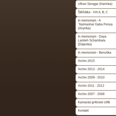
Uthari Sengge (Harinka)
Štěňátka - Vrh A, B, C
In memoriam - A
´Nyimashar Gaba Ponya
(Anynka)
In memoriam - Daya
Lamleh Schambala
(Dájenka)
In memoriam - Benuška
Archiv 2015
Archiv 2013 - 2014
Archiv 2009 - 2010
Archiv 2011 - 2012
Archiv 2007 - 2008
Kamarád grifonek Ulfík
Kontakt