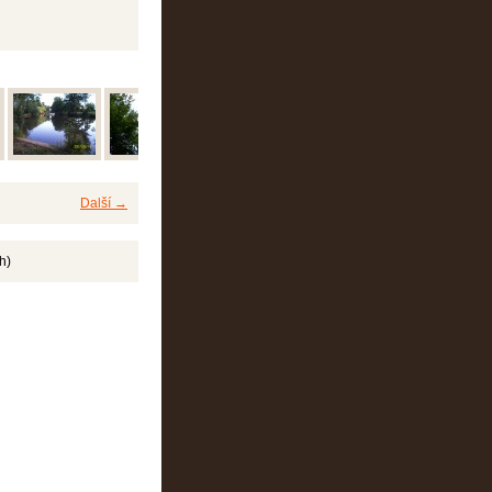
Další →
h)