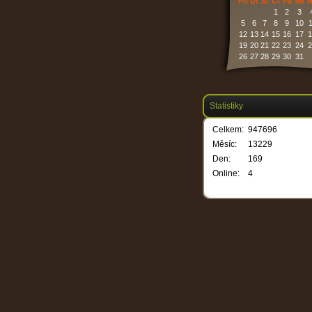
Po
Út
St
Čt
Pá
So
N
1
2
3
5
6
7
8
9
10
1
12
13
14
15
16
17
1
19
20
21
22
23
24
2
26
27
28
29
30
31
Statistiky
Celkem:
947696
Měsíc:
13229
Den:
169
Online:
4